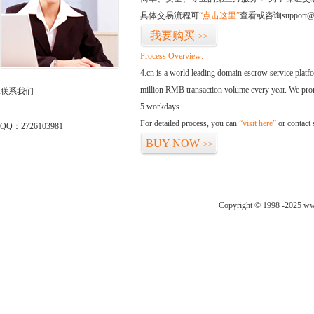
具体交易流程可
“点击这里”
查看或咨询support@
我要购买
>>
Process Overview:
4.cn is a world leading domain escrow service plat
million RMB transaction volume every year. We promi
联系我们
5 workdays.
For detailed process, you can
“visit here”
or contact
QQ：2726103981
BUY NOW
>>
Copyright © 1998 -2025 www