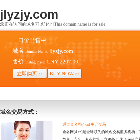
jlyzjy.com
您正在访问的域名可以转让!This domain name is for sale!
一口价出售中！
域名
jlyzjy.com
Domain Name:
售价
CNY 2207.00
Listing Price:
立即购买
BUY NOW
>>
>>
域名交易方式：
通过金名网(4.cn) 中介交易
金名网(4.cn)是全球领先的域名交易服务机
简单、安全、专业的第三方服务！ 为了保证交